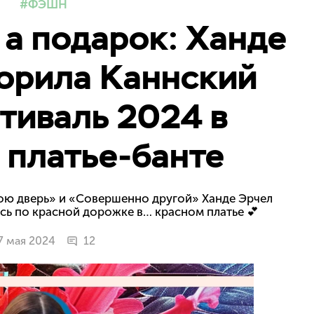
ФЭШН
 а подарок: Ханде
орила Каннский
тиваль 2024 в
 платье-банте
мою дверь» и «Совершенно другой» Ханде Эрчел
ь по красной дорожке в… красном платье 💕
7 мая 2024
12