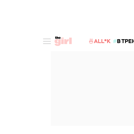
🍜ALL*K
В ТРЕ