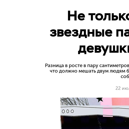
Не тольк
звездные па
девушк
Разница в росте в пару сантиметров
что должно мешать двум людям бы
соб
22 ию