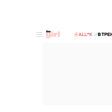
🍜ALL*K
В ТРЕ