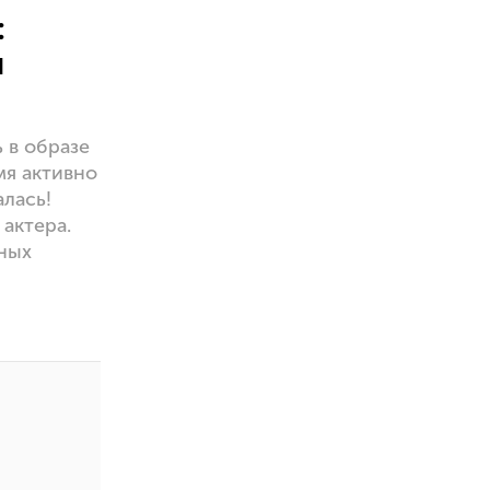
:
м
 в образе
мя активно
лась!
актера.
ных