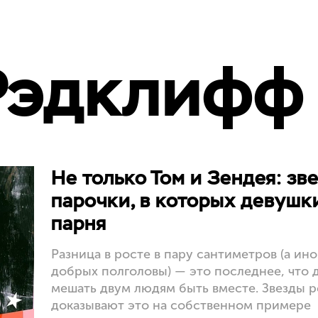
Рэдклифф
Не только Том и Зендея: зв
парочки, в которых девушк
парня
Разница в росте в пару сантиметров (а ино
добрых полголовы) — это последнее, что
мешать двум людям быть вместе. Звезды р
доказывают это на собственном примере