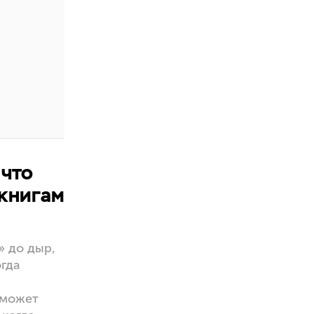
 что
 книгам
» до дыр,
гда
 может