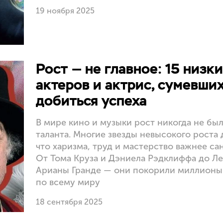
19 ноября 2025
Рост — не главное: 15 низк
актеров и актрис, сумевши
добиться успеха
В мире кино и музыки рост никогда не бы
таланта. Многие звезды невысокого роста 
что харизма, труд и мастерство важнее са
От Тома Круза и Дэниела Рэдклиффа до Ле
Арианы Гранде — они покорили миллионы
по всему миру
18 сентября 2025