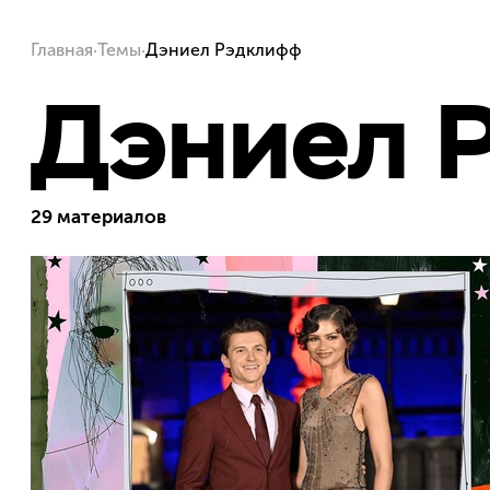
·
·
Главная
Темы
Дэниел Рэдклифф
Дэниел 
29 материалов