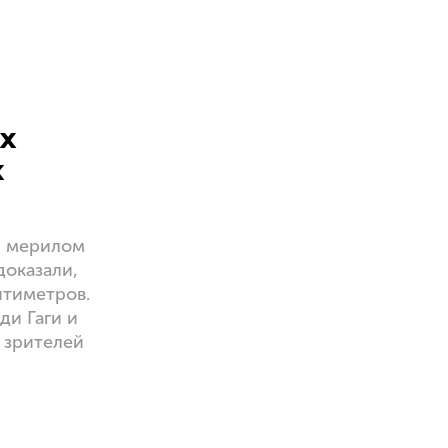
их
х
л мерилом
доказали,
нтиметров.
ди Гаги и
 зрителей