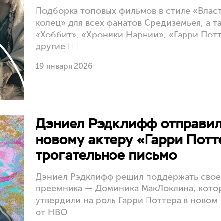
Подборка топовых фильмов в стиле «Влас
колец» для всех фанатов Средиземьея, а т
«Хоббит», «Хроники Нарнии», «Гарри Потт
другие ✊🏻
19 января 2026
Дэниел Рэдклифф отправи
новому актеру «Гарри Потт
трогательное письмо
Дэниел Рэдклифф решил поддержать свое
преемника — Доминика МакЛоклина, кото
утвердили на роль Гарри Поттера в новом
от HBO