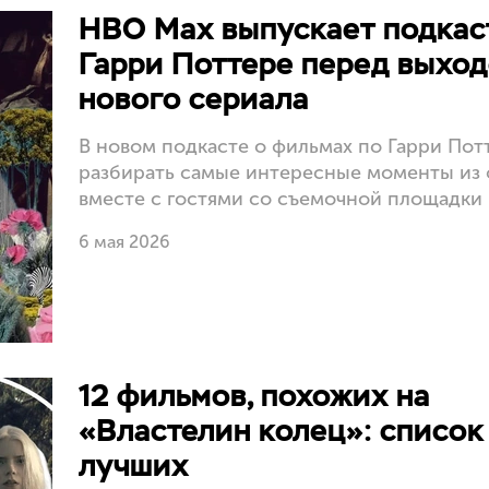
HBO Max выпускает подкас
Гарри Поттере перед выхо
нового сериала
В новом подкасте о фильмах по Гарри Пот
разбирать самые интересные моменты из
вместе с гостями со съемочной площадки
6 мая 2026
12 фильмов, похожих на
«Властелин колец»: список
лучших