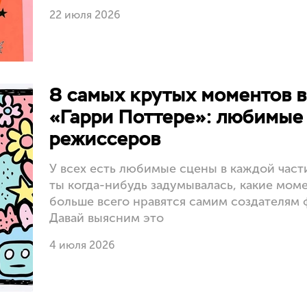
22 июля 2026
8 самых крутых моментов в
«Гарри Поттере»: любимые
режиссеров
У всех есть любимые сцены в каждой части
ты когда-нибудь задумывалась, какие мом
больше всего нравятся самим создателям
Давай выясним это
4 июля 2026