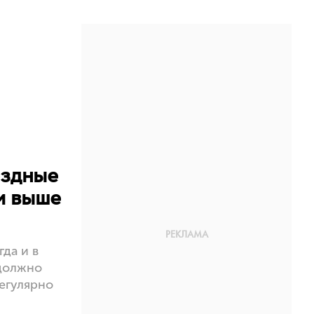
ездные
и выше
гда и в
 должно
егулярно