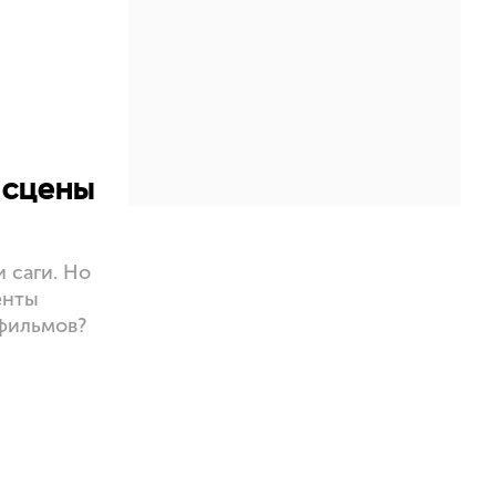
 сцены
 саги. Но
енты
 фильмов?