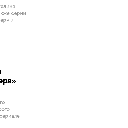
телина
акже серии
ер» и
л
ера»
го
рого
 сериале