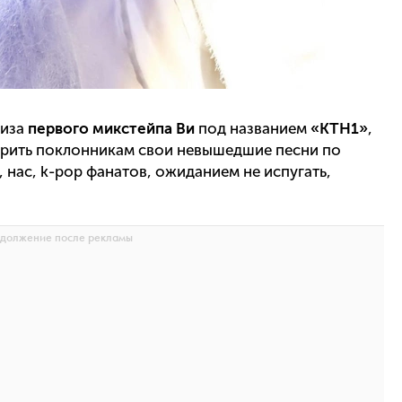
лиза
первого микстейпа Ви
под названием
«KTH1»
,
ерить поклонникам свои невышедшие песни по
 нас, k-pop фанатов, ожиданием не испугать,