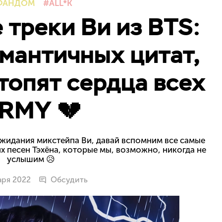
ФАНДОМ
ALL*K
треки Ви из BTS:
мантичных цитат,
топят сердца всех
RMY 💔
жидания микстейпа Ви, давай вспомним все самые
 песен Тэхёна, которые мы, возможно, никогда не
услышим 😥
аря 2022
Обсудить