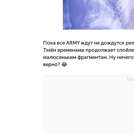
Пока все ARMY ждут не дождутся ре
Тэхён временами продолжает спойл
малюсеньким фрагментам. Ну ничего,
верно? 😂