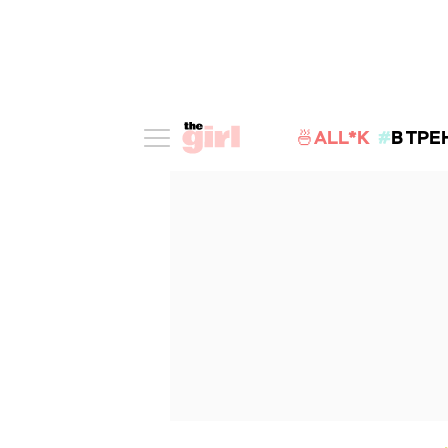
🍜ALL*K
В ТРЕ