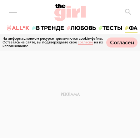
🍜ALL*K
В ТРЕНДЕ
ЛЮБОВЬ
ТЕСТЫ
ФА
На информационном ресурсе применяются cookie-файлы.
Согласен
Оставаясь на сайте, вы подтверждаете свое
согласие
на их
использование.