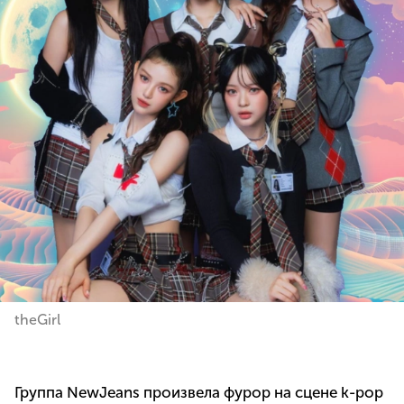
theGirl
Группа NewJeans произвела фурор на сцене k-pop