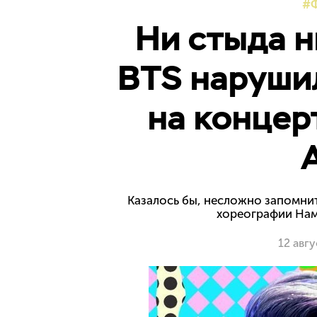
Ни стыда н
BTS наруши
на концер
Казалось бы, несложно запомнит
хореографии Нам
12 авг