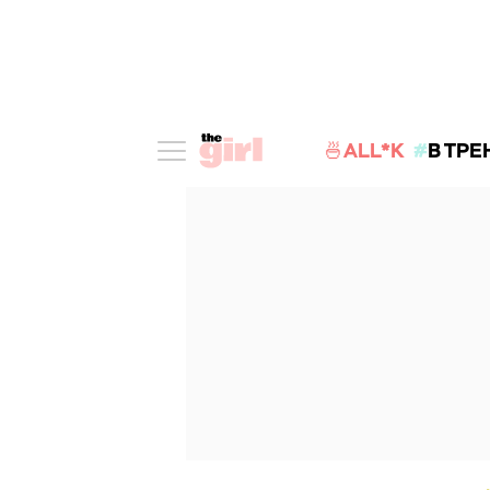
🍜ALL*K
В ТРЕ