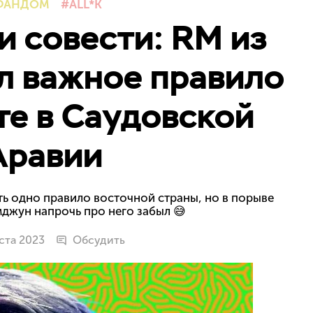
ФАНДОМ
ALL*K
и совести: RM из
л важное правило
те в Саудовской
Аравии
ь одно правило восточной страны, но в порыве
джун напрочь про него забыл 😅
уста 2023
Обсудить