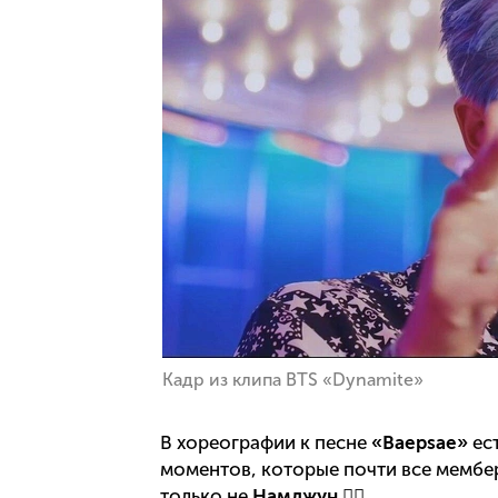
Кадр из клипа BTS «Dynamite»
В хореографии к песне
«Baepsae»
ест
моментов, которые почти все мембер
только не
Намджун
👇🏻