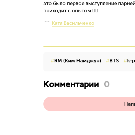
это было первое выступление парней 
приходит с опытом ✊🏻
Катя Васильченко
RM (Ким Намджун)
BTS
k-
Комментарии
0
Нап