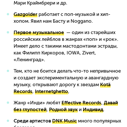
Мари Краймбрери и др.
Gazgolder
работает с поп-музыкой и хип-
хопом. Явил нам Басту и Noggano.
Первое музыкальное
— один из старейших
российских лейблов в жанрах «поп» и «рок».
Имеет дело с такими мастодонтами эстрады,
как Филипп Киркоров, IOWA, Zivert,
«Ленинград».
Тем, кто не боится делать что-то непривычное
и создает экспериментальную и авангардную
музыку, открывают дорогу к звездам
Kotä
Records
,
Internetghetto
,
Жанр «Инди» любят
Effective Records
,
Давай
без глупостей
,
Родной звук
и
Индивид
.
Среди артистов
DNK Music
много популярных