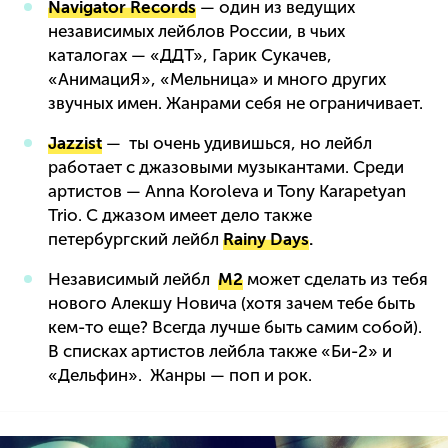
Navigator Records
— один из ведущих
независимых лейблов России, в чьих
каталогах — «ДДТ», Гарик Сукачев,
«АнимациЯ», «Мельница» и много других
звучных имен. Жанрами себя не ограничивает.
Jazzist
— ты очень удивишься, но лейбл
работает с джазовыми музыкантами. Среди
артистов — Anna Koroleva и Tony Karapetyan
Trio. С джазом имеет дело также
петербургский лейбл
Rainy Days
.
Независимый лейбл
M2
может сделать из тебя
нового Алекшу Новича (хотя зачем тебе быть
кем-то еще? Всегда лучше быть самим собой).
В списках артистов лейбла также «Би-2» и
«Дельфин». Жанры — поп и рок.