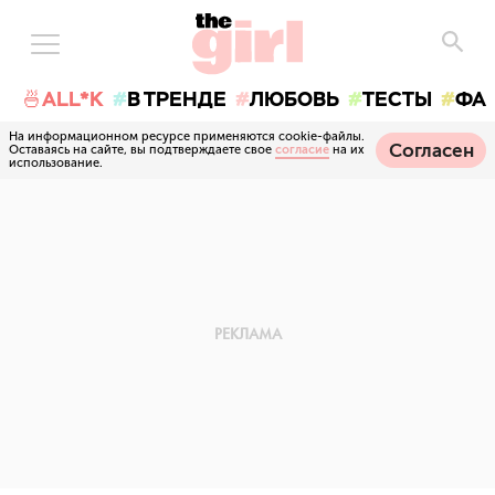
🍜ALL*K
В ТРЕНДЕ
ЛЮБОВЬ
ТЕСТЫ
ФА
На информационном ресурсе применяются cookie-файлы.
Согласен
Оставаясь на сайте, вы подтверждаете свое
согласие
на их
использование.