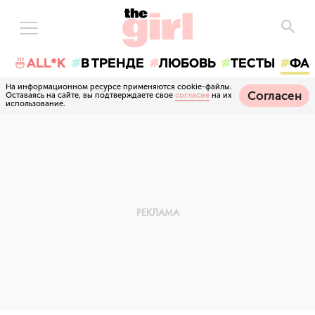
🍜ALL*K
В ТРЕНДЕ
ЛЮБОВЬ
ТЕСТЫ
ФА
На информационном ресурсе применяются cookie-файлы.
Согласен
Оставаясь на сайте, вы подтверждаете свое
согласие
на их
использование.