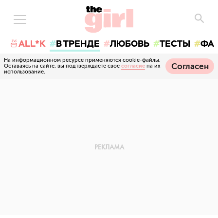
🍜ALL*K
В ТРЕНДЕ
ЛЮБОВЬ
ТЕСТЫ
ФА
На информационном ресурсе применяются cookie-файлы.
Согласен
Оставаясь на сайте, вы подтверждаете свое
согласие
на их
использование.