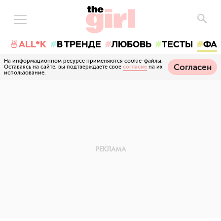
🍜ALL*K
В ТРЕНДЕ
ЛЮБОВЬ
ТЕСТЫ
ФА
На информационном ресурсе применяются cookie-файлы.
Согласен
Оставаясь на сайте, вы подтверждаете свое
согласие
на их
использование.