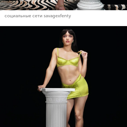
социальные сети savagexfenty