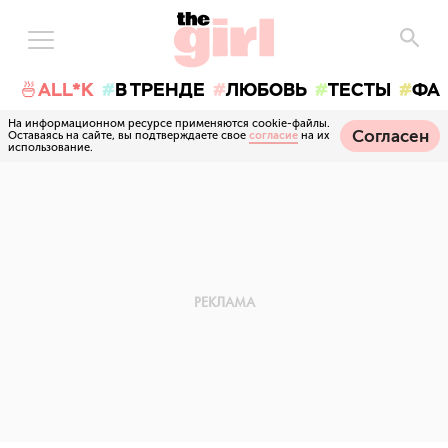
🍜ALL*K
В ТРЕНДЕ
ЛЮБОВЬ
ТЕСТЫ
ФА
На информационном ресурсе применяются cookie-файлы.
Согласен
Оставаясь на сайте, вы подтверждаете свое
согласие
на их
использование.