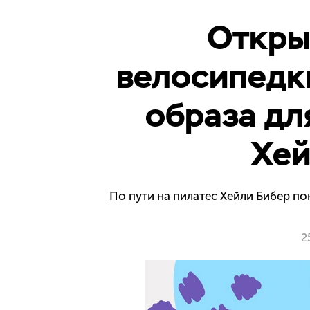
Откры
велосипедки
образа дл
Хей
По пути на пилатес Хейли Бибер п
2