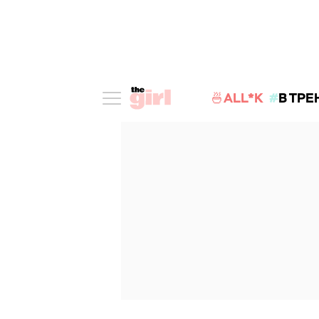
🍜ALL*K
В ТРЕ