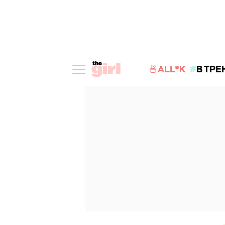
🍜ALL*K
В ТРЕ