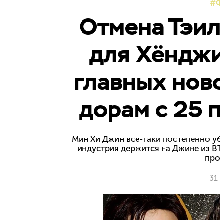
Отмена Тэил
для Хёнджи
главных ново
дорам с 25 
Мин Хи Джин все-таки постепенно уб
индустрия держится на Джине из B
про
31