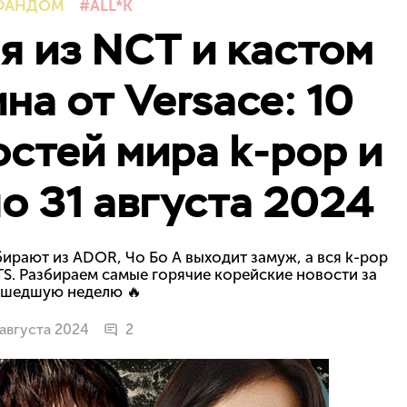
ФАНДОМ
ALL*K
я из NCT и кастом
на от Versace: 10
стей мира k-pop и
по 31 августа 2024
ирают из ADOR, Чо Бо А выходит замуж, а вся k-pop
TS. Разбираем самые горячие корейские новости за
шедшую неделю 🔥
 августа 2024
2