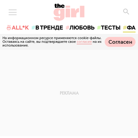
🍜ALL*K
В ТРЕНДЕ
ЛЮБОВЬ
ТЕСТЫ
ФА
На информационном ресурсе применяются cookie-файлы.
Согласен
Оставаясь на сайте, вы подтверждаете свое
согласие
на их
использование.