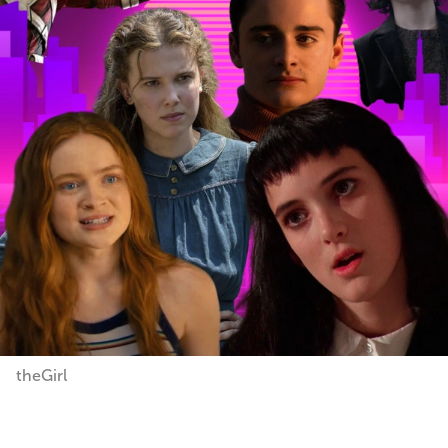
theGirl