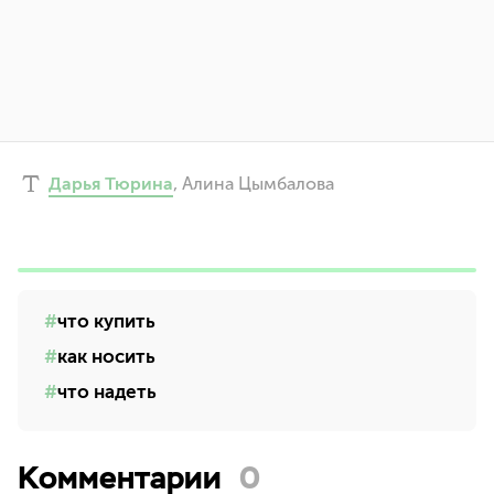
Дарья Тюрина
,
Алина Цымбалова
что купить
как носить
что надеть
Комментарии
0