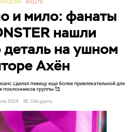
ФАНДОМ
ALL*K
о и мило: фанаты
NSTER нашли
 деталь на ушном
торе Ахён
нюанс сделал певицу еще более привлекательной для
х поклонников группы 🥰
еля 2024
Обсудить