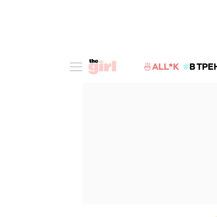
🍜ALL*K
В ТРЕ