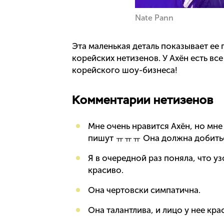
Nate Pann
Эта маленькая деталь показывает ее 
корейских нетизенов. У Ахён есть вс
корейского шоу-бизнеса!
Комментарии нетизенов
Мне очень нравится Ахён, но мне 
пишут ㅠㅠㅠ Она должна добитьс
Я в очередной раз поняла, что уз
красиво.
Она чертовски симпатична.
Она талантлива, и лицо у нее кра