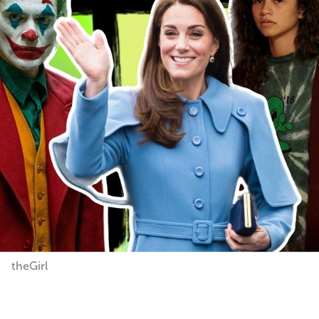
theGirl