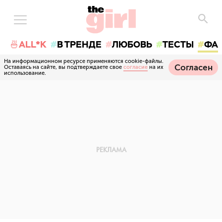
🍜ALL*K
В ТРЕНДЕ
ЛЮБОВЬ
ТЕСТЫ
ФА
На информационном ресурсе применяются cookie-файлы.
Согласен
Оставаясь на сайте, вы подтверждаете свое
согласие
на их
использование.