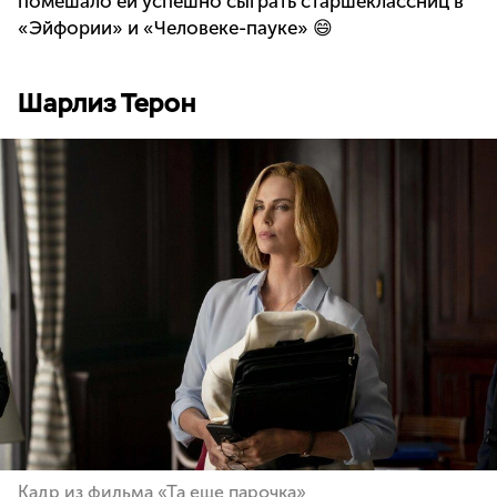
помешало ей успешно сыграть старшеклассниц в
«Эйфории» и «Человеке-пауке» 😄
Шарлиз Терон
Кадр из фильма «Та еще парочка»