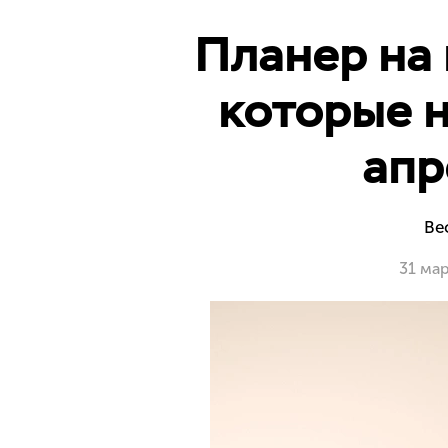
Планер на 
которые н
апр
Вес
31 ма