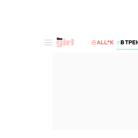
🍜ALL*K
В ТРЕ