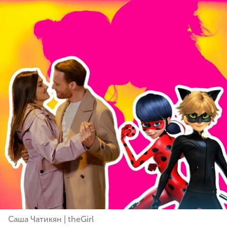
Саша Чатикян | theGirl