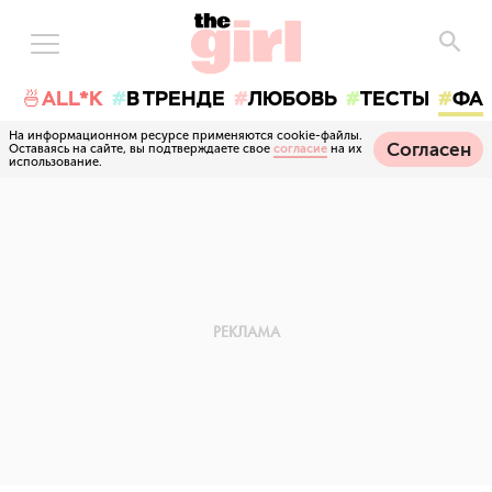
🍜ALL*K
В ТРЕНДЕ
ЛЮБОВЬ
ТЕСТЫ
ФА
На информационном ресурсе применяются cookie-файлы.
Согласен
Оставаясь на сайте, вы подтверждаете свое
согласие
на их
использование.