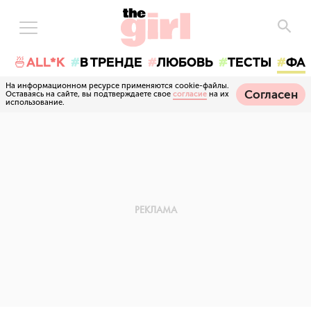
🍜ALL*K
В ТРЕНДЕ
ЛЮБОВЬ
ТЕСТЫ
ФА
На информационном ресурсе применяются cookie-файлы.
Согласен
Оставаясь на сайте, вы подтверждаете свое
согласие
на их
использование.