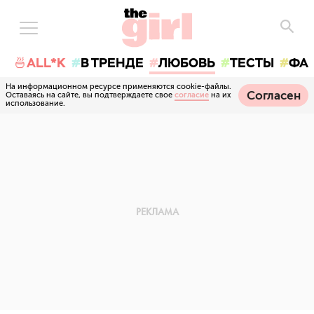
🍜ALL*K
В ТРЕНДЕ
ЛЮБОВЬ
ТЕСТЫ
ФА
На информационном ресурсе применяются cookie-файлы.
Согласен
Оставаясь на сайте, вы подтверждаете свое
согласие
на их
использование.