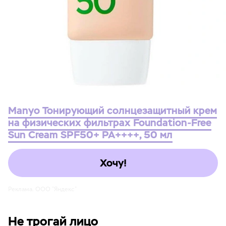
Manyo Тонирующий солнцезащитный крем
на физических фильтрах Foundation-Free
Sun Cream SPF50+ PA++++, 50 мл
Хочу!
Реклама. ООО "Яндекс"
Не трогай лицо