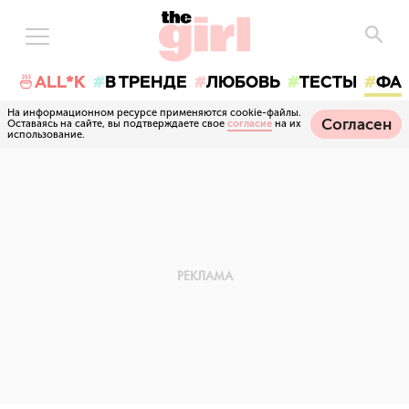
🍜ALL*K
В ТРЕНДЕ
ЛЮБОВЬ
ТЕСТЫ
ФА
На информационном ресурсе применяются cookie-файлы.
Согласен
Оставаясь на сайте, вы подтверждаете свое
согласие
на их
использование.