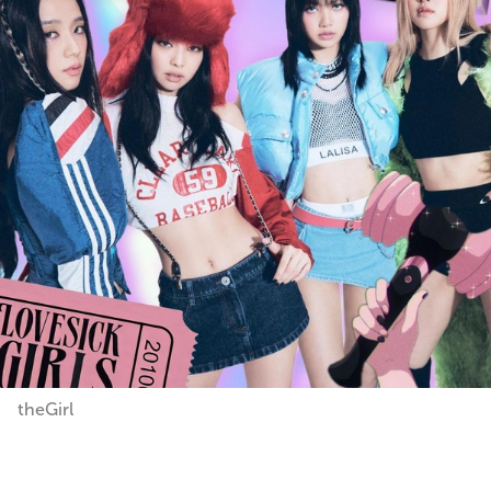
theGirl