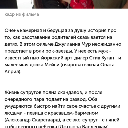
кадр из фильма
Очень камерная и берущая за душу история про
то, как расставание родителей сказывается на
детях. В этом фильме Джулианна Мур неожиданно
предстает в роли рок-звезды. У нее есть муж -
известный нью-йоркский арт-дилер Стив Куган - и
маленькая дочка Мейси (очаровательная Оната
Април).
Жизнь супругов полна скандалов, и после
очередного пара подает на развод. Оба
умудряются быстро найти свое счастье с другими
людьми - певица с красавцем-барменом
(Александр Скарсгаард), а ее экс-супруг - с няней
собственного ребенка (Джоэнна Вандерхам).