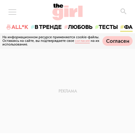
🍜ALL*K
В ТРЕНДЕ
ЛЮБОВЬ
ТЕСТЫ
ФА
На информационном ресурсе применяются cookie-файлы.
Согласен
Оставаясь на сайте, вы подтверждаете свое
согласие
на их
использование.