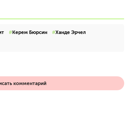
ит
Керем Бюрсин
Ханде Эрчел
исать комментарий