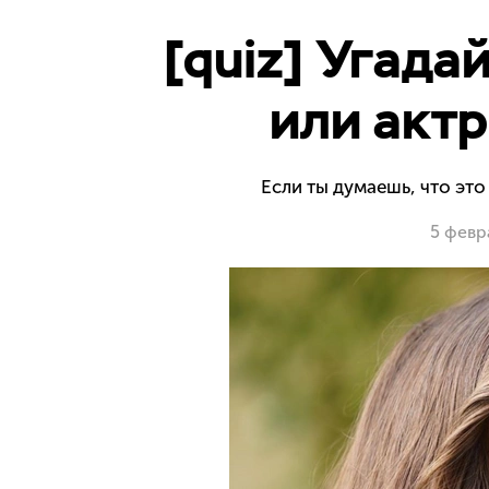
[quiz] Угада
или актр
Если ты думаешь, что это
5 февр