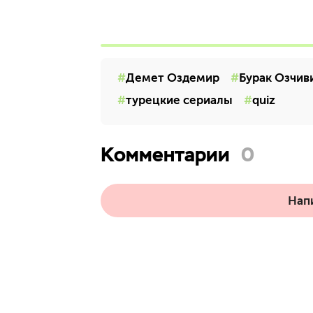
Демет Оздемир
Бурак Озчив
турецкие сериалы
quiz
Комментарии
0
Нап