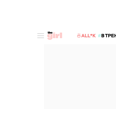
🍜ALL*K
В ТРЕ