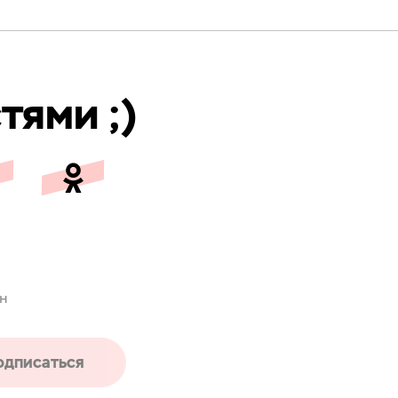
тями ;)
ен
одписаться