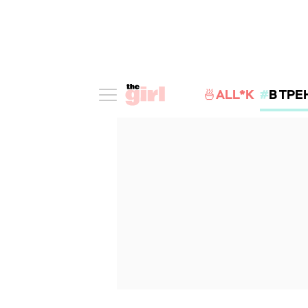
🍜ALL*K
В ТРЕ