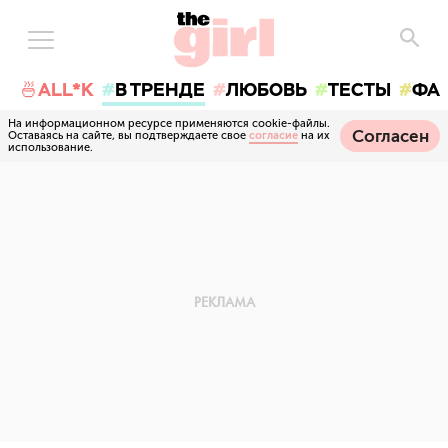
🍜ALL*K
В ТРЕНДЕ
ЛЮБОВЬ
ТЕСТЫ
ФА
На информационном ресурсе применяются cookie-файлы.
Согласен
Оставаясь на сайте, вы подтверждаете свое
согласие
на их
использование.