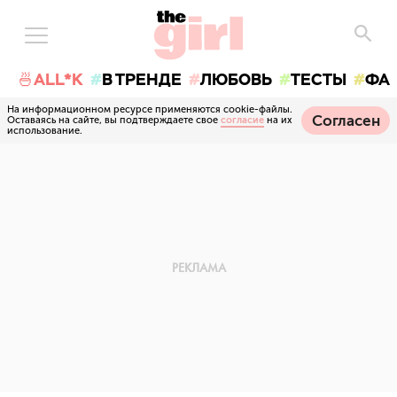
🍜ALL*K
В ТРЕНДЕ
ЛЮБОВЬ
ТЕСТЫ
ФА
На информационном ресурсе применяются cookie-файлы.
Согласен
Оставаясь на сайте, вы подтверждаете свое
согласие
на их
использование.