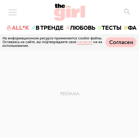
🍜ALL*K
В ТРЕНДЕ
ЛЮБОВЬ
ТЕСТЫ
ФА
На информационном ресурсе применяются cookie-файлы.
Согласен
Оставаясь на сайте, вы подтверждаете свое
согласие
на их
использование.