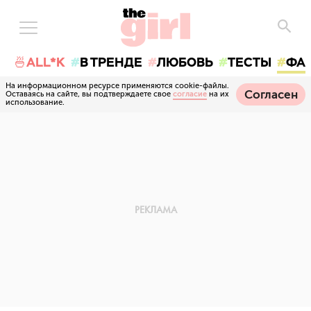
🍜ALL*K
В ТРЕНДЕ
ЛЮБОВЬ
ТЕСТЫ
ФА
На информационном ресурсе применяются cookie-файлы.
Согласен
Оставаясь на сайте, вы подтверждаете свое
согласие
на их
использование.