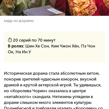
кадр из дорамы
⏱ 20 cерий по 70 минут
В ролях:
Шин Хе Сон, Ким Чжон Хён, Пэ Чон
Ок, На Ин У
Историческая дорама стала абсолютным хитом,
покорив зрителей чудесным юмором, вкусной
драмой и крутой актерской игрой. Ты удивишься,
но «Королева Чорин» оказалась в центре
«китайского» скандала. Нетизены углядели в
дораме слишком много элементов культуры
Поднебесной и требовали удалить «Королеву» со