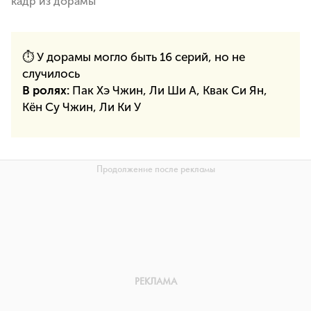
кадр из дорамы
⏱ У дорамы могло быть 16 серий, но не
случилось
В ролях:
Пак Хэ Чжин, Ли Ши А, Квак Си Ян,
Кён Су Чжин, Ли Ки У