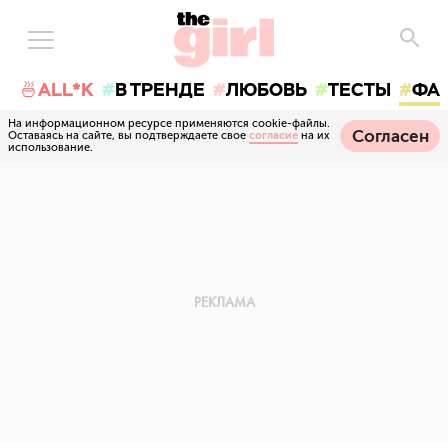
🍜ALL*K
В ТРЕНДЕ
ЛЮБОВЬ
ТЕСТЫ
ФА
На информационном ресурсе применяются cookie-файлы.
Согласен
Оставаясь на сайте, вы подтверждаете свое
согласие
на их
использование.