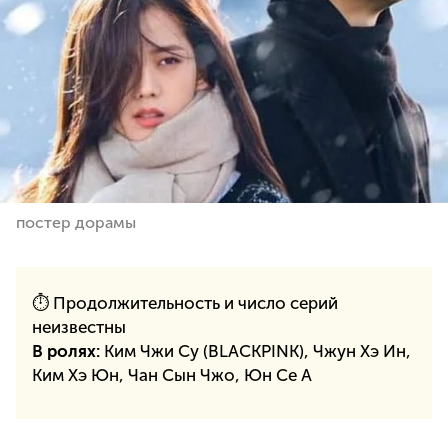
постер дорамы
⏱ Продолжительность и число серий
неизвестны
В ролях:
Ким Чжи Су (BLACKPINK), Чжун Хэ Ин,
Ким Хэ Юн, Чан Сын Чжо, Юн Се А