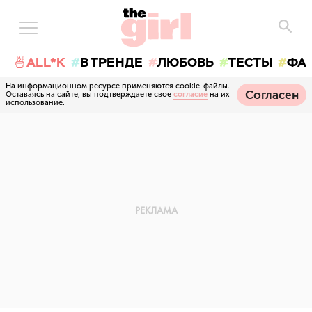
🍜ALL*K
В ТРЕНДЕ
ЛЮБОВЬ
ТЕСТЫ
ФА
На информационном ресурсе применяются cookie-файлы.
Согласен
Оставаясь на сайте, вы подтверждаете свое
согласие
на их
использование.