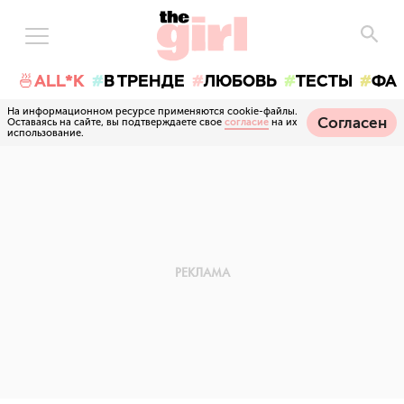
🍜ALL*K
В ТРЕНДЕ
ЛЮБОВЬ
ТЕСТЫ
ФА
На информационном ресурсе применяются cookie-файлы.
Согласен
Оставаясь на сайте, вы подтверждаете свое
согласие
на их
использование.