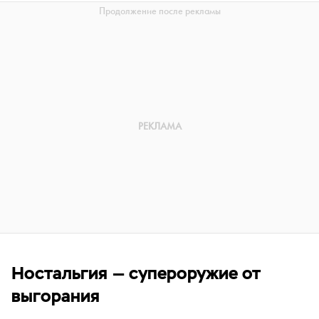
Ностальгия — супероружие от
выгорания