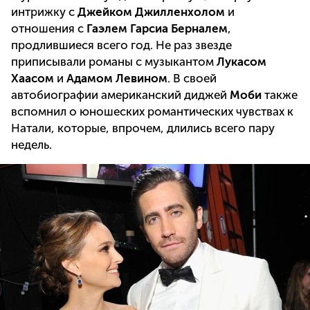
интрижку с
Джейком Джилленхолом
и
отношения с
Гаэлем Гарсиа Берналем
,
продлившиеся всего год. Не раз звезде
приписывали романы с музыкантом
Лукасом
Хаасом
и
Адамом Левином
. В своей
автобиографии американский диджей
Моби
также
вспомнил о юношеских романтических чувствах к
Натали, которые, впрочем, длились всего пару
недель.