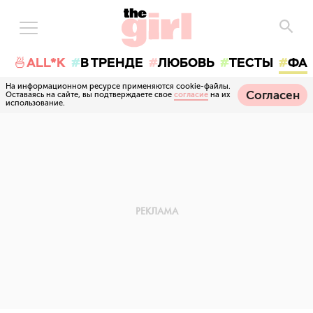
🍜ALL*K
В ТРЕНДЕ
ЛЮБОВЬ
ТЕСТЫ
ФА
На информационном ресурсе применяются cookie-файлы.
Согласен
Оставаясь на сайте, вы подтверждаете свое
согласие
на их
использование.