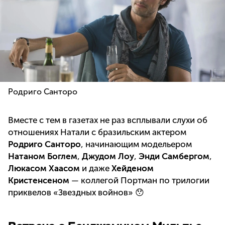
Родриго Санторо
Вместе с тем в газетах не раз всплывали слухи об
отношениях Натали с бразильским актером
Родриго Санторо
, начинающим модельером
Натаном Боглем
,
Джудом Лоу
,
Энди Самбергом
,
Люкасом Хаасом
и даже
Хейденом
Кристенсеном
— коллегой Портман по трилогии
приквелов «Звездных войнов» 😯