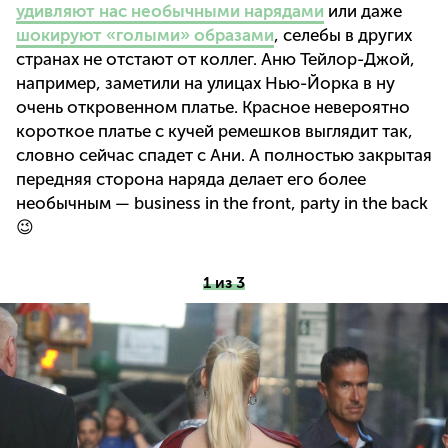
удивляют нас необычными нарядами
или даже
шокируют «голыми» образами
, селебы в других
странах не отстают от коллег. Аню Тейлор-Джой,
например, заметили на улицах Нью-Йорка в ну
очень откровенном платье. Красное невероятно
короткое платье с кучей ремешков выглядит так,
словно сейчас спадет с Ани. А полностью закрытая
передняя сторона наряда делает его более
необычным — business in the front, party in the back
😉
1 из 3