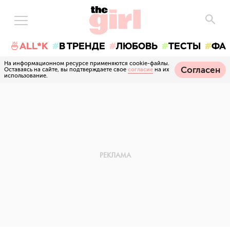
🍜ALL*K
В ТРЕНДЕ
ЛЮБОВЬ
ТЕСТЫ
ФА
На информационном ресурсе применяются cookie-файлы.
Согласен
Оставаясь на сайте, вы подтверждаете свое
согласие
на их
использование.