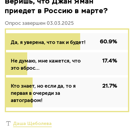
Веришь, что Джан Яман
приедет в Россию в марте?
Опрос завершен 03.03.2025
60.9%
Да, я уверена, что так и будет!
17.4%
Не думаю, мне кажется, что
это вброс…
21.7%
Кто знает, но если да, то я
первая в очереди за
автографом!
Даша Щеболева