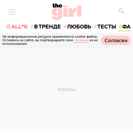
🍜ALL*K
В ТРЕНДЕ
ЛЮБОВЬ
ТЕСТЫ
ФА
На информационном ресурсе применяются cookie-файлы.
Согласен
Оставаясь на сайте, вы подтверждаете свое
согласие
на их
использование.