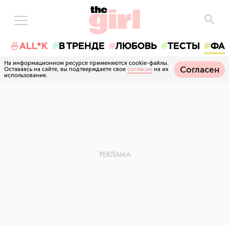
🍜ALL*K
В ТРЕНДЕ
ЛЮБОВЬ
ТЕСТЫ
ФА
На информационном ресурсе применяются cookie-файлы.
Согласен
Оставаясь на сайте, вы подтверждаете свое
согласие
на их
использование.