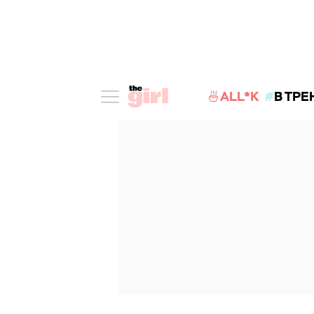
🍜ALL*K
В ТРЕ