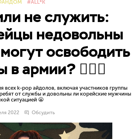
ФАНДОМ
ALL*K
ли не служить:
ейцы недовольны
S могут освободить
в армии? 🤷🏻‍♀️
ля всех k-pop айдолов, включая участников группы
и ребят от службы и довольны ли корейские мужчины
акой ситуацией 😬
еля 2022
Обсудить