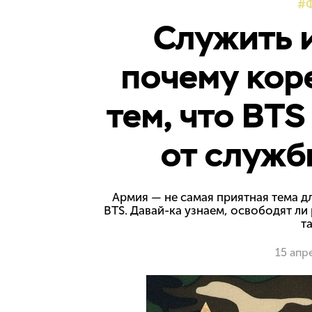
Служить и
почему кор
тем, что BT
от службы 
Армия — не самая приятная тема д
BTS. Давай-ка узнаем, освободят л
т
15 апр