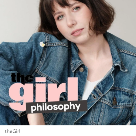
theGirl