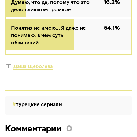
16.2%
Думаю, что да, потому что это
дело слишком громкое.
54.1%
Понятия не имею… Я даже не
понимаю, в чем суть
обвинений.
Даша Щеболева
турецкие сериалы
Комментарии
0