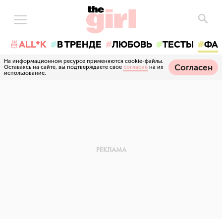
🍜ALL*K
В ТРЕНДЕ
ЛЮБОВЬ
ТЕСТЫ
ФА
На информационном ресурсе применяются cookie-файлы.
Согласен
Оставаясь на сайте, вы подтверждаете свое
согласие
на их
использование.