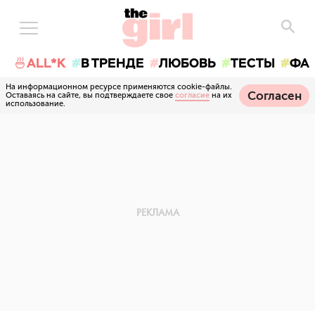
🍜ALL*K
В ТРЕНДЕ
ЛЮБОВЬ
ТЕСТЫ
ФА
На информационном ресурсе применяются cookie-файлы.
Согласен
Оставаясь на сайте, вы подтверждаете свое
согласие
на их
использование.