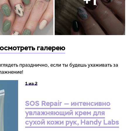
осмотреть галерею
лядеть празднично, если ты будешь ухаживать за
лажнение!
1 из 2
SOS Repair — интенсивно
увлажняющий крем для
сухой кожи рук, Handy Labs