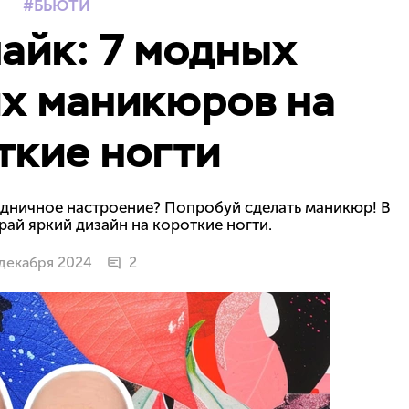
БЬЮТИ
айк: 7 модных
х маникюров на
ткие ногти
здничное настроение? Попробуй сделать маникюр! В
рай яркий дизайн на короткие ногти.
декабря 2024
2