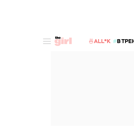
🍜ALL*K
В ТРЕ