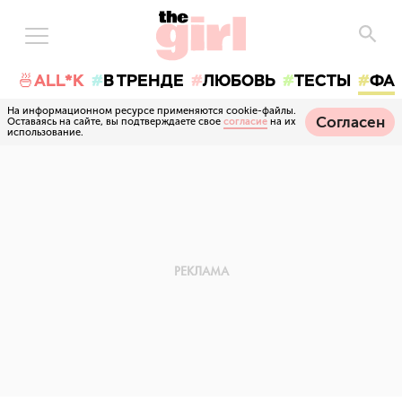
🍜ALL*K
В ТРЕНДЕ
ЛЮБОВЬ
ТЕСТЫ
ФА
На информационном ресурсе применяются cookie-файлы.
Согласен
Оставаясь на сайте, вы подтверждаете свое
согласие
на их
использование.