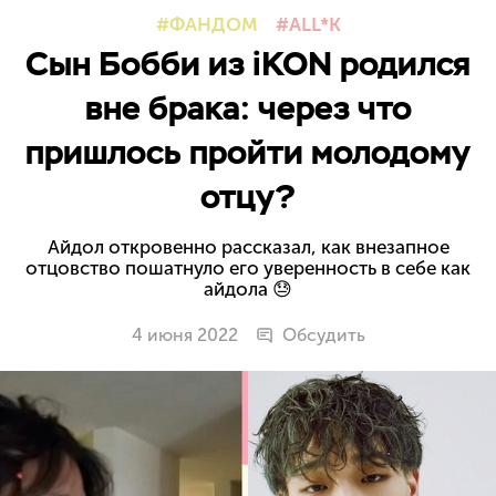
ФАНДОМ
ALL*K
Сын Бобби из iKON родился
вне брака: через что
пришлось пройти молодому
отцу?
Айдол откровенно рассказал, как внезапное
отцовство пошатнуло его уверенность в себе как
айдола 😓
4 июня 2022
Обсудить