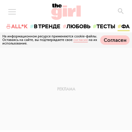
🍜ALL*K
В ТРЕНДЕ
ЛЮБОВЬ
ТЕСТЫ
ФА
На информационном ресурсе применяются cookie-файлы.
Согласен
Оставаясь на сайте, вы подтверждаете свое
согласие
на их
использование.