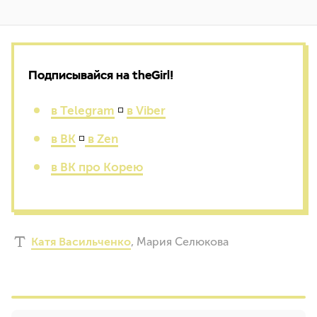
Подписывайся на theGirl!
в Telegram
◽
в Viber
в ВК
◽
в Zen
в ВК про Корею
Катя Васильченко
,
Мария Селюкова