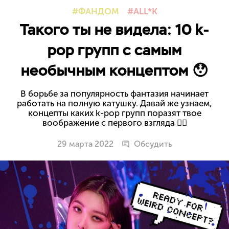
ФАНДОМ
ALL*K
Такого ты не видела: 10 k-
pop групп с самым
необычным концептом 😯
В борьбе за популярность фантазия начинает
работать на полную катушку. Давай же узнаем,
концепты каких k-pop групп поразят твое
воображение с первого взгляда 👇🏻
29 марта 2022
Обсудить