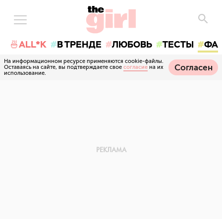
🍜ALL*K
В ТРЕНДЕ
ЛЮБОВЬ
ТЕСТЫ
ФА
На информационном ресурсе применяются cookie-файлы.
Согласен
Оставаясь на сайте, вы подтверждаете свое
согласие
на их
использование.