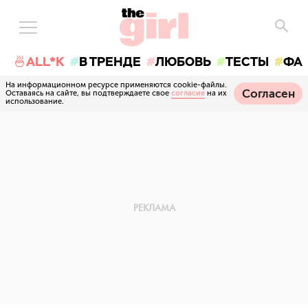
🍜ALL*K
В ТРЕНДЕ
ЛЮБОВЬ
ТЕСТЫ
ФА
На информационном ресурсе применяются cookie-файлы.
Согласен
Оставаясь на сайте, вы подтверждаете свое
согласие
на их
использование.